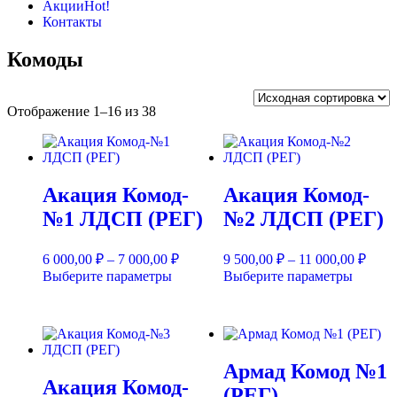
Акции
Hot!
Контакты
Комоды
Отображение 1–16 из 38
Акация Комод-
Акация Комод-
№1 ЛДСП (РЕГ)
№2 ЛДСП (РЕГ)
Диапазон
Диап
6 000,00
₽
–
7 000,00
₽
9 500,00
₽
–
11 000,00
₽
цен:
цен:
Этот
Этот
Выберите параметры
Выберите параметры
6
9
товар
товар
000,00 ₽
500,0
имеет
имеет
несколько
–
нескол
–
вариаций.
7
вариац
11
Опции
Опции
000,00 ₽
000,0
Армад Комод №1
можно
можно
Акация Комод-
выбрать
выбрат
(РЕГ)