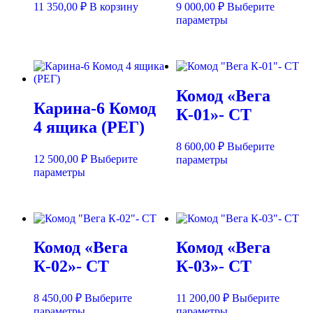
11 350,00
₽
В корзину
9 000,00
₽
Выберите
Этот
параметры
товар
имеет
несколько
вариаций.
Опции
Комод «Вега
можно
Карина-6 Комод
выбрать
К-01»- СТ
на
4 ящика (РЕГ)
странице
товара.
8 600,00
₽
Выберите
12 500,00
₽
Выберите
Этот
параметры
Этот
товар
параметры
товар
имеет
имеет
несколько
несколько
вариаций.
вариаций.
Опции
Опции
можно
Комод «Вега
Комод «Вега
можно
выбрать
выбрать
на
К-02»- СТ
К-03»- СТ
на
странице
странице
товара.
товара.
8 450,00
₽
Выберите
11 200,00
₽
Выберите
Этот
Этот
параметры
параметры