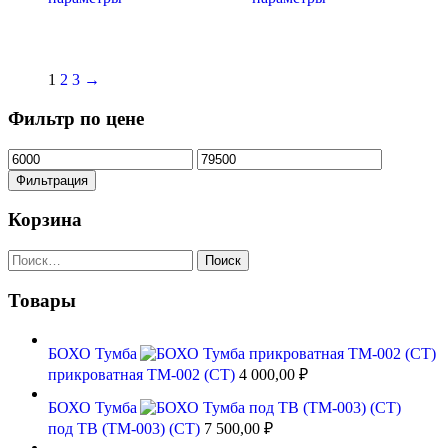
товар
товар
имеет
имеет
несколько
несколько
вариаций.
вариаций.
1
2
3
→
Опции
Опции
можно
можно
Фильтр по цене
выбрать
выбрать
на
на
Минимальная
Максимальная
странице
странице
цена
цена
товара.
товара.
Фильтрация
Корзина
Найти:
Товары
БОХО Тумба
прикроватная ТМ-002 (СТ)
4 000,00
₽
БОХО Тумба
под ТВ (ТМ-003) (СТ)
7 500,00
₽