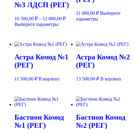
на
на
№3 ЛДСП (РЕГ)
странице
страни
товара.
товара.
11 000,00
₽
Выберите
Диапазон
10 500,00
₽
–
12 000,00
₽
Этот
параметры
цен:
Этот
товар
Выберите параметры
10
товар
имеет
500,00 ₽
имеет
несколько
несколько
–
вариаций.
вариаций.
12
Опции
Опции
можно
000,00 ₽
Астра Комод №1
Астра Комод №2
можно
выбрать
выбрать
на
(РЕГ)
(РЕГ)
на
странице
странице
товара.
товара.
11 500,00
₽
В корзину
13 500,00
₽
В корзину
Бастион Комод
Бастион Комод
№1 (РЕГ)
№2 (РЕГ)