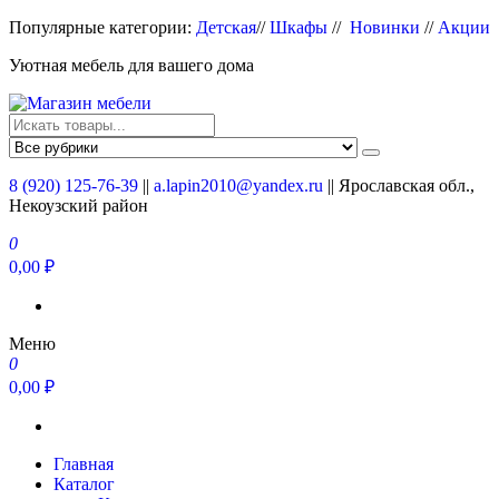
Перейти
Популярные категории:
Детская
//
Шкафы
//
Новинки
//
Акции
к
Уютная мебель для вашего дома
содержимому
Магазин мебели
Мебель для вашего дома
8 (920) 125-76-39
||
a.lapin2010@yandex.ru
|| Ярославская обл.,
Некоузский район
0
0,00 ₽
Меню
0
0,00 ₽
Главная
Каталог