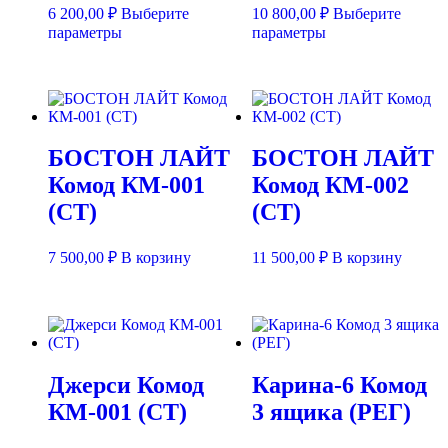
6 200,00
₽
Выберите
10 800,00
₽
Выберите
Этот
Этот
параметры
параметры
товар
товар
имеет
имеет
несколько
несколько
вариаций.
вариаций.
Опции
Опции
можно
можно
БОСТОН ЛАЙТ
БОСТОН ЛАЙТ
выбрать
выбрать
на
на
Комод КМ-001
Комод КМ-002
странице
странице
(СТ)
(СТ)
товара.
товара.
7 500,00
₽
В корзину
11 500,00
₽
В корзину
Джерси Комод
Карина-6 Комод
КМ-001 (СТ)
3 ящика (РЕГ)