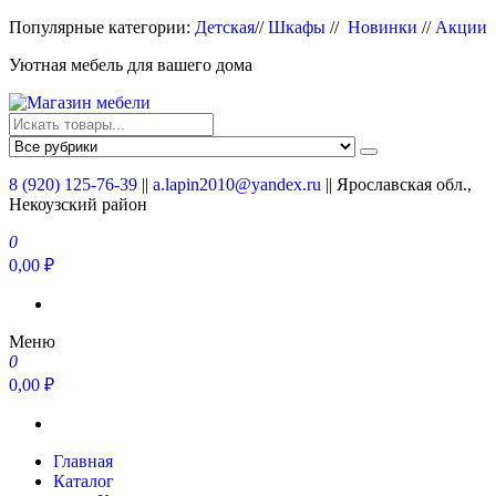
Перейти
Популярные категории:
Детская
//
Шкафы
//
Новинки
//
Акции
к
Уютная мебель для вашего дома
содержимому
Магазин мебели
Мебель для вашего дома
8 (920) 125-76-39
||
a.lapin2010@yandex.ru
|| Ярославская обл.,
Некоузский район
0
0,00 ₽
Меню
0
0,00 ₽
Главная
Каталог