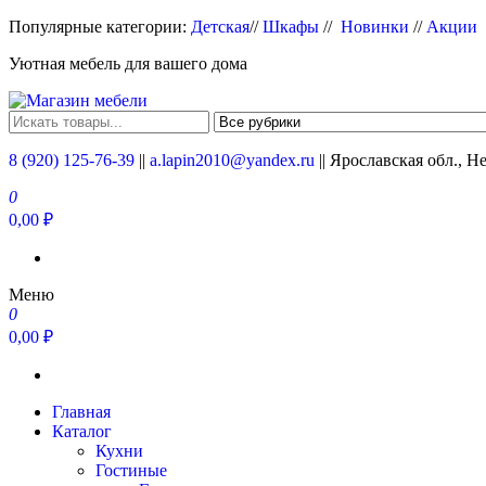
Перейти
Популярные категории:
Детская
//
Шкафы
//
Новинки
//
Акции
к
Уютная мебель для вашего дома
содержимому
Магазин мебели
Мебель для вашего дома
8 (920) 125-76-39
||
a.lapin2010@yandex.ru
|| Ярославская обл., Н
0
0,00 ₽
Меню
0
0,00 ₽
Главная
Каталог
Кухни
Гостиные