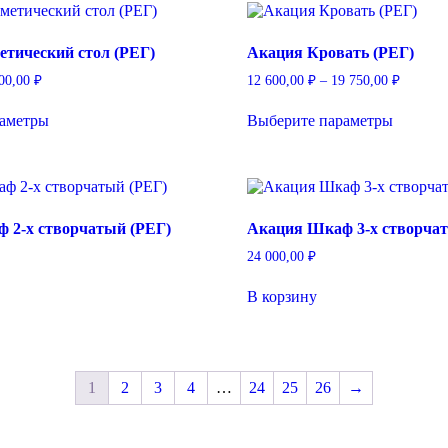
000,00 ₽
000,00 ₽
Опции
Опции
можно
можно
етический стол (РЕГ)
Акация Кровать (РЕГ)
выбрать
выбрать
на
на
Диапазон
Диапаз
000,00
₽
12 600,00
₽
–
19 750,00
₽
странице
страниц
цен:
цен:
Этот
Этот
товара.
товара.
3
12
раметры
Выберите параметры
товар
товар
500,00 ₽
600,00 
имеет
имеет
–
–
несколько
несколь
4
19
вариаций.
вариаци
000,00 ₽
750,00 
Опции
Опции
можно
можно
 2-х створчатый (РЕГ)
Акация Шкаф 3-х створчат
выбрать
выбрать
на
на
24 000,00
₽
странице
страниц
товара.
товара.
В корзину
1
2
3
4
…
24
25
26
→