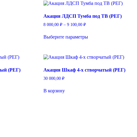
000,00 ₽
Опции
можно
Акация ЛДСП Тумба под ТВ (РЕГ)
выбрать
на
он
Диапазон
8 000,00
₽
–
9 100,00
₽
е
странице
цен:
Этот
товара.
8
Выберите параметры
товар
₽
000,00 ₽
имеет
–
ко
несколько
9
й.
вариаций.
₽
100,00 ₽
Опции
можно
ый (РЕГ)
Акация Шкаф 4-х створчатый (РЕГ)
выбрать
на
30 000,00
₽
е
странице
товара.
В корзину