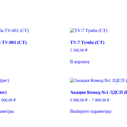
 ТV-001 (CT)
TV-7 Тумба (СТ)
5 500,00
₽
В корзину
ег)
Акация Комод-№1 ЛДСП (
Диапазон
Диапазон
9 000,00
₽
6 000,00
₽
–
7 000,00
₽
цен:
цен:
Этот
Этот
12
6
раметры
Выберите параметры
товар
товар
000,00 ₽
000,00 ₽
имеет
имеет
–
–
несколько
несколь
19
7
вариаций.
вариаци