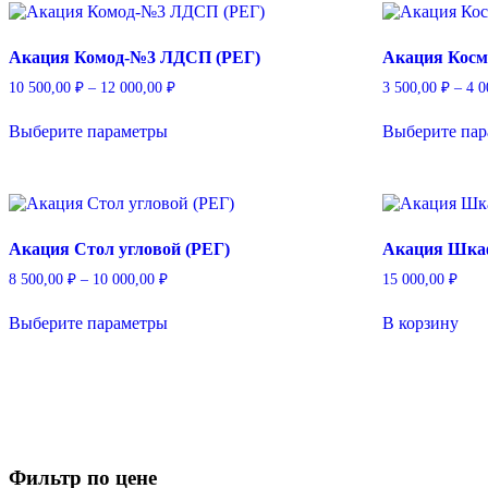
500,00 ₽
Опции
можно
Акация Комод-№3 ЛДСП (РЕГ)
Акация Косм
выбрать
на
Диапазон
10 500,00
₽
–
12 000,00
₽
3 500,00
₽
–
4 
странице
цен:
Этот
товара.
10
Выберите параметры
Выберите па
товар
500,00 ₽
имеет
–
несколько
12
вариаций.
000,00 ₽
Опции
можно
Акация Стол угловой (РЕГ)
Акация Шкаф
выбрать
на
Диапазон
8 500,00
₽
–
10 000,00
₽
15 000,00
₽
странице
цен:
Этот
товара.
8
Выберите параметры
В корзину
товар
500,00 ₽
имеет
–
несколько
10
вариаций.
000,00 ₽
Опции
можно
выбрать
на
Фильтр по цене
странице