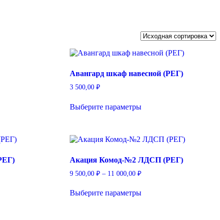
Авангард шкаф навесной (РЕГ)
3 500,00
₽
Этот
Выберите параметры
товар
имеет
несколько
вариаций.
Опции
можно
РЕГ)
Акация Комод-№2 ЛДСП (РЕГ)
выбрать
на
Диапазон
9 500,00
₽
–
11 000,00
₽
странице
цен:
Этот
товара.
9
Выберите параметры
товар
500,00 ₽
имеет
–
ко
несколько
11
й.
вариаций.