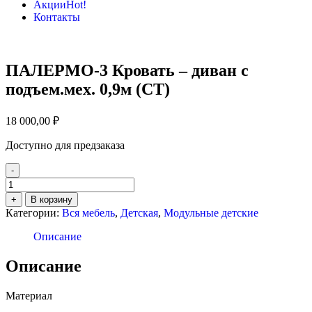
Акции
Hot!
Контакты
ПАЛЕРМО-3 Кровать – диван с
подъем.мех. 0,9м (СТ)
18 000,00
₽
Доступно для предзаказа
-
Количество
товара
+
В корзину
ПАЛЕРМО-3
Категории:
Вся мебель
,
Детская
,
Модульные детские
Кровать
–
Описание
диван
с
Описание
подъем.мех.
0,9м
Материал
(СТ)