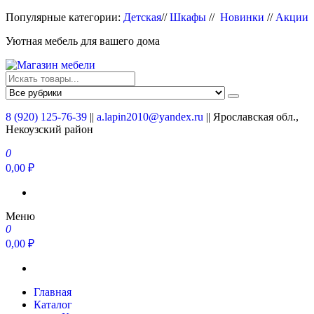
Перейти
Популярные категории:
Детская
//
Шкафы
//
Новинки
//
Акции
к
Уютная мебель для вашего дома
содержимому
Магазин мебели
Мебель для вашего дома
8 (920) 125-76-39
||
a.lapin2010@yandex.ru
|| Ярославская обл.,
Некоузский район
0
0,00 ₽
Меню
0
0,00 ₽
Главная
Каталог