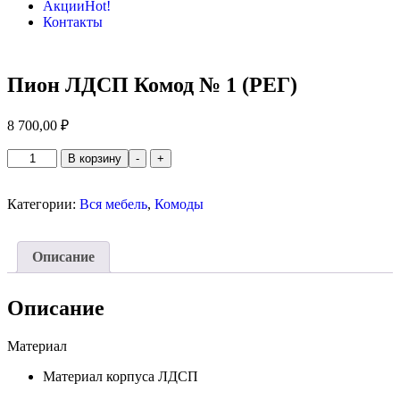
Акции
Hot!
Контакты
Пион ЛДСП Комод № 1 (РЕГ)
8 700,00
₽
Количество
В корзину
-
+
товара
Пион
ЛДСП
Категории:
Вся мебель
,
Комоды
Комод
№
1
Описание
(РЕГ)
Описание
Материал
Материал корпуса
ЛДСП