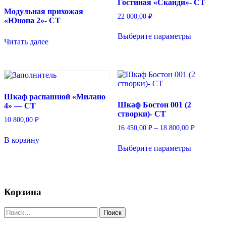
Гостиная «Сканди»- СТ
Модульная прихожая
22 000,00
₽
«Юнона 2»- СТ
Этот
Выберите параметры
товар
Читать далее
имеет
несколько
вариаций.
Опции
можно
выбрать
Шкаф распашной «Милано
на
Шкаф Бостон 001 (2
4» — СТ
странице
створки)- СТ
товара.
10 800,00
₽
Диапазон
16 450,00
₽
–
18 800,00
₽
цен:
Этот
В корзину
16
Выберите параметры
товар
450,00 ₽
имеет
–
несколько
18
вариаций.
800,00 ₽
Опции
Корзина
можно
выбрать
Найти:
на
странице