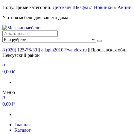
Перейти
Популярные категории:
Детская
//
Шкафы
//
Новинки
//
Акции
к
Уютная мебель для вашего дома
содержимому
Магазин мебели
Мебель для вашего дома
8 (920) 125-76-39
||
a.lapin2010@yandex.ru
|| Ярославская обл.,
Некоузский район
0
0,00 ₽
Меню
0
0,00 ₽
Главная
Каталог