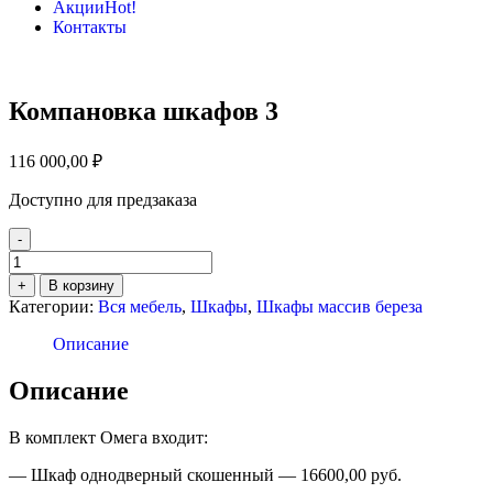
Акции
Hot!
Контакты
Компановка шкафов 3
116 000,00
₽
Доступно для предзаказа
-
Количество
товара
+
В корзину
Компановка
Категории:
Вся мебель
,
Шкафы
,
Шкафы массив береза
шкафов
3
Описание
Описание
В комплект Омега входит:
— Шкаф однодверный скошенный — 16600,00 руб.