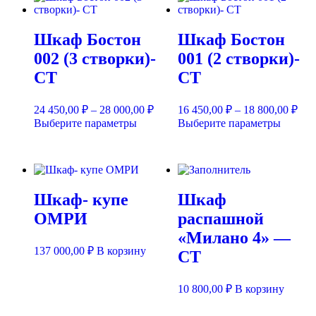
Шкаф Бостон
Шкаф Бостон
002 (3 створки)-
001 (2 створки)-
СТ
СТ
Диапазон
Диа
24 450,00
₽
–
28 000,00
₽
16 450,00
₽
–
18 800,00
₽
цен:
цен
Этот
Этот
Выберите параметры
Выберите параметры
24
16
товар
товар
450,00 ₽
450
имеет
имеет
несколько
–
нескол
–
вариаций.
28
вариац
18
Опции
Опции
000,00 ₽
800
Шкаф- купе
Шкаф
можно
можно
выбрать
выбрат
ОМРИ
распашной
на
на
«Милано 4» —
странице
страни
товара.
товара.
137 000,00
₽
В корзину
СТ
10 800,00
₽
В корзину