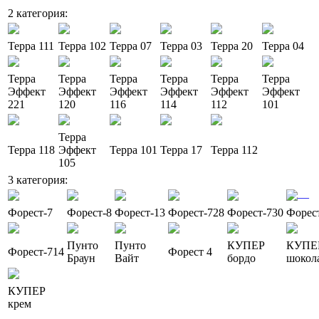
2 категория:
Терра 111
Терра 102
Терра 07
Терра 03
Терра 20
Терра 04
Терра
Терра
Терра
Терра
Терра
Терра
Эффект
Эффект
Эффект
Эффект
Эффект
Эффект
221
120
116
114
112
101
Терра
Терра 118
Эффект
Терра 101
Терра 17
Терра 112
105
3 категория:
—
Форест-7
Форест-8
Форест-13
Форест-728
Форест-730
Форес
Пунто
Пунто
КУПЕР
КУПЕ
Форест-714
Форест 4
Браун
Вайт
бордо
шокол
КУПЕР
крем