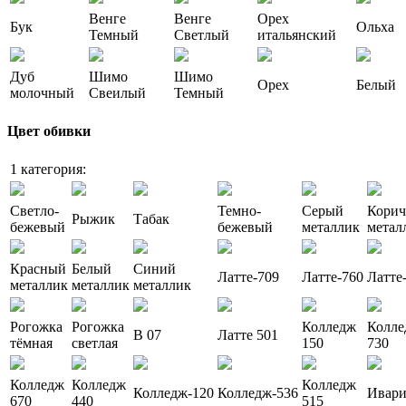
Венге
Венге
Орех
Бук
Ольха
Темный
Светлый
итальянский
Дуб
Шимо
Шимо
Орех
Белый
молочный
Свеилый
Темный
Цвет обивки
1 категория:
Светло-
Темно-
Серый
Кори
Рыжик
Табак
бежевый
бежевый
металлик
метал
Красный
Белый
Синий
Латте-709
Латте-760
Латте
металлик
металлик
металлик
Рогожка
Рогожка
Колледж
Колле
В 07
Латте 501
тёмная
светлая
150
730
Колледж
Колледж
Колледж
Колледж-120
Колледж-536
Ивар
670
440
515