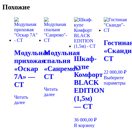
Похожие
Гостина
«Сканди
Модульная
Модульная
Шкаф-
СТ
прихожая
спальня
купе
«Оскар
«Санремо»-
22 000,00
₽
Комфорт
7А» —
СТ
Выберите
BLACK
Эт
параметры
СТ
тов
Читать
EDITION
им
далее
Читать
(1,5м)
нес
далее
ва
— СТ
Оп
мо
36 000,00
₽
вы
на
В корзину
ст