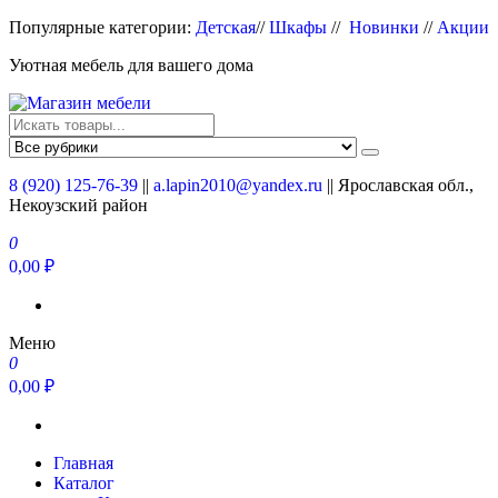
Перейти
Популярные категории:
Детская
//
Шкафы
//
Новинки
//
Акции
к
Уютная мебель для вашего дома
содержимому
Магазин мебели
Мебель для вашего дома
8 (920) 125-76-39
||
a.lapin2010@yandex.ru
|| Ярославская обл.,
Некоузский район
0
0,00 ₽
Меню
0
0,00 ₽
Главная
Каталог