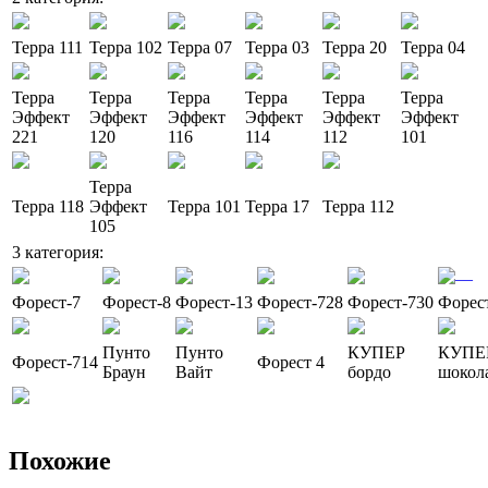
Терра 111
Терра 102
Терра 07
Терра 03
Терра 20
Терра 04
Терра
Терра
Терра
Терра
Терра
Терра
Эффект
Эффект
Эффект
Эффект
Эффект
Эффект
221
120
116
114
112
101
Терра
Терра 118
Эффект
Терра 101
Терра 17
Терра 112
105
3 категория:
—
Форест-7
Форест-8
Форест-13
Форест-728
Форест-730
Форес
Пунто
Пунто
КУПЕР
КУПЕ
Форест-714
Форест 4
Браун
Вайт
бордо
шокол
Похожие