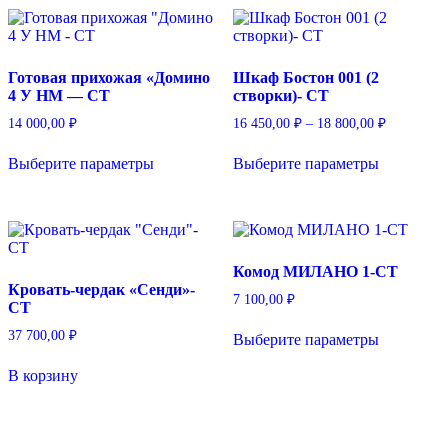
Готовая прихожая «Домино
Шкаф Бостон 001 (2
4 У НМ — СТ
створки)- СТ
Диапазон
14 000,00
₽
16 450,00
₽
–
18 800,00
₽
цен:
Этот
Этот
16
Выберите параметры
Выберите параметры
товар
товар
450,00 ₽
имеет
имеет
–
несколько
несколько
18
вариаций.
вариаций.
800,00 ₽
Опции
Опции
можно
можно
Комод МИЛАНО 1-СТ
выбрать
выбрать
Кровать-чердак «Сенди»-
на
на
7 100,00
₽
СТ
странице
странице
Этот
товара.
товара.
37 700,00
₽
Выберите параметры
товар
имеет
В корзину
несколько
вариаций.
Опции
можно