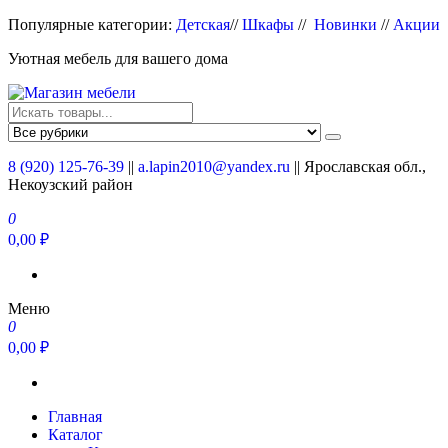
Перейти
Популярные категории:
Детская
//
Шкафы
//
Новинки
//
Акции
к
Уютная мебель для вашего дома
содержимому
Магазин мебели
Мебель для вашего дома
8 (920) 125-76-39
||
a.lapin2010@yandex.ru
|| Ярославская обл.,
Некоузский район
0
0,00 ₽
Меню
0
0,00 ₽
Главная
Каталог