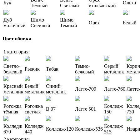
Бук
Ольха
Темный
Светлый
итальянский
Дуб
Шимо
Шимо
Орех
Белый
молочный
Свеилый
Темный
Цвет обивки
1 категория:
Светло-
Темно-
Серый
Кори
Рыжик
Табак
бежевый
бежевый
металлик
метал
Красный
Белый
Синий
Латте-709
Латте-760
Латте
металлик
металлик
металлик
Рогожка
Рогожка
Колледж
Колле
В 07
Латте 501
тёмная
светлая
150
730
Колледж
Колледж
Колледж
Колледж-120
Колледж-536
Ивар
670
440
515
2 категория: