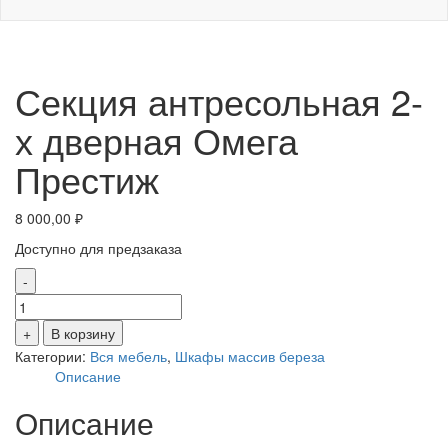
Секция антресольная 2-
х дверная Омега
Престиж
8 000,00
₽
Доступно для предзаказа
-
Количество
товара
+
В корзину
Секция
Категории:
Вся мебель
,
Шкафы массив береза
антресольная
Описание
2-
х
Описание
дверная
Омега