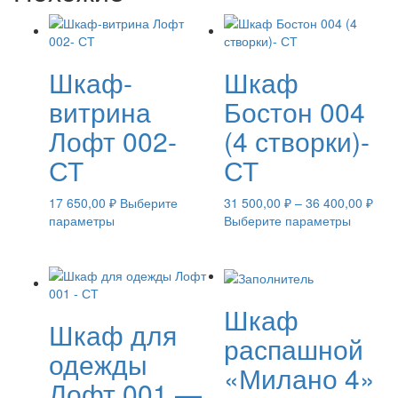
Шкаф-
Шкаф
витрина
Бостон 004
Лофт 002-
(4 створки)-
СТ
СТ
Диа
17 650,00
₽
Выберите
31 500,00
₽
–
36 400,00
₽
Этот
Этот
цен:
параметры
Выберите параметры
товар
товар
31
имеет
имеет
500,
несколько
несколь
–
вариаций.
вариаци
36
Опции
Опции
400,
Шкаф
Шкаф для
можно
можно
распашной
выбрать
выбрать
одежды
на
на
«Милано 4»
странице
страниц
Лофт 001 —
товара.
товара.