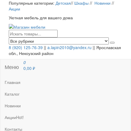
Перейти
Популярные категории:
Детская
//
Шкафы
//
Новинки
//
к
Акции
содержимому
Уютная мебель для вашего дома
Магазин мебели
Мебель для вашего дома
8 (920) 125-76-39
||
a.lapin2010@yandex.ru
|| Ярославская
обл., Некоузский район
0
Меню
0,00 ₽
Главная
Каталог
Новинки
Акции
Hot!
Контакты