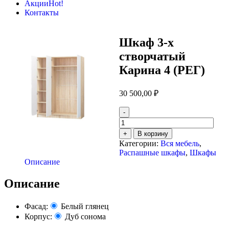
Акции
Hot!
Контакты
Шкаф 3-х
створчатый
Карина 4 (РЕГ)
30 500,00
₽
-
Количество
товара
+
В корзину
Шкаф
Категории:
Вся мебель
,
3-
Распашные шкафы
,
Шкафы
х
Описание
створчатый
Карина
Описание
4
(РЕГ)
Фасад:
Белый глянец
Корпус:
Дуб сонома