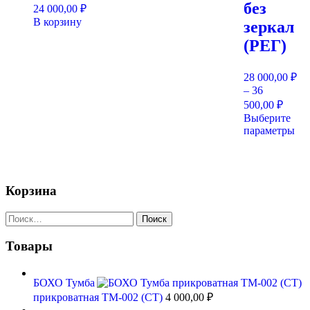
без
24 000,00
₽
В корзину
зеркал
(РЕГ)
28 000,00
₽
–
36
Диап
500,00
₽
цен:
Выберите
28
Эт
параметры
000,0
тов
–
им
36
нес
ва
500,0
Корзина
Оп
мо
Найти:
вы
на
ст
Товары
тов
БОХО Тумба
прикроватная ТМ-002 (СТ)
4 000,00
₽