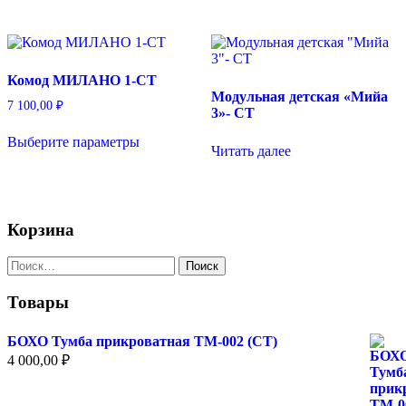
–
несколько
18
вариаций.
800,00 ₽
Опции
можно
Комод МИЛАНО 1-СТ
выбрать
Модульная детская «Мийа
на
7 100,00
₽
3»- СТ
странице
Этот
товара.
Выберите параметры
товар
Читать далее
имеет
несколько
вариаций.
Опции
можно
Корзина
выбрать
на
Найти:
странице
товара.
Товары
БОХО Тумба прикроватная ТМ-002 (СТ)
4 000,00
₽