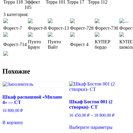
Терра 118
Эффект
Терра 101
Терра 17
Терра 112
105
3 категория:
—
Форест-7
Форест-8
Форест-13
Форест-728
Форест-730
Форес
Пунто
Пунто
КУПЕР
КУПЕ
Форест-714
Форест 4
Браун
Вайт
бордо
шокол
Похожие
Шкаф распашной «Милано
Шкаф Бостон 001 (2
4» — СТ
створки)- СТ
10 800,00
₽
Диапазон
16 450,00
₽
–
18 800,00
₽
цен:
Этот
В корзину
16
Выберите параметры
товар
450,00 ₽
имеет