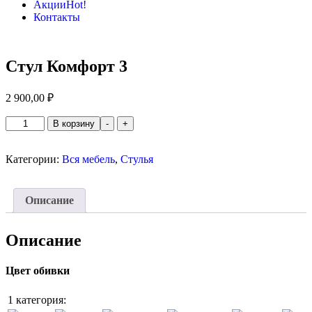
Акции
Hot!
Контакты
Стул Комфорт 3
2 900,00
₽
Количество
В корзину
-
+
товара
Стул
Комфорт
Категории:
Вся мебель
,
Стулья
3
Описание
Описание
Цвет обивки
1 категория: