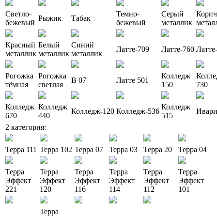
Светло-
Темно-
Серый
Кори
Рыжик
Табак
бежевый
бежевый
металлик
метал
Красный
Белый
Синий
Латте-709
Латте-760
Латте
металлик
металлик
металлик
Рогожка
Рогожка
Колледж
Колле
В 07
Латте 501
тёмная
светлая
150
730
Колледж
Колледж
Колледж
Колледж-120
Колледж-536
Ивар
670
440
515
2 категория:
Терра 111
Терра 102
Терра 07
Терра 03
Терра 20
Терра 04
Терра
Терра
Терра
Терра
Терра
Терра
Эффект
Эффект
Эффект
Эффект
Эффект
Эффект
221
120
116
114
112
101
Терра