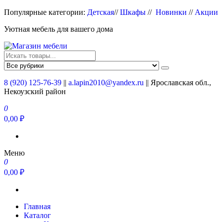
Перейти
Популярные категории:
Детская
//
Шкафы
//
Новинки
//
Акции
к
Уютная мебель для вашего дома
содержимому
Магазин мебели
Мебель для вашего дома
8 (920) 125-76-39
||
a.lapin2010@yandex.ru
|| Ярославская обл.,
Некоузский район
0
0,00 ₽
Меню
0
0,00 ₽
Главная
Каталог