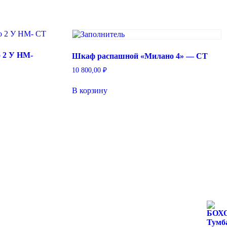
 2 У НМ-
Шкаф распашной «Милано 4» — СТ
10 800,00
₽
В корзину
ко
й.
е