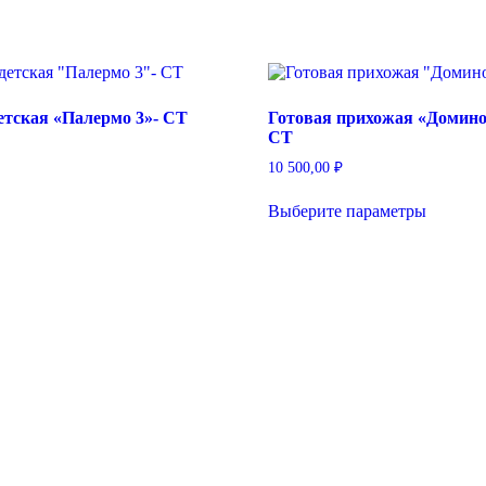
етская «Палермо 3»- СТ
Готовая прихожая «Домино
СТ
10 500,00
₽
Этот
Выберите параметры
товар
имеет
несколь
вариаци
Опции
можно
выбрать
на
страниц
товара.