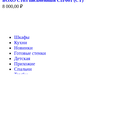
БОХО Стол письменный СП-001 (СТ)
8 000,00
₽
Шкафы
Кухни
Новинки
Готовые стенки
Детская
Прихожие
Спальни
Тумбы
Акции
Каталог
Контакты
Мой аккаунт
Связаться
г. Ярославль, Некоузский район