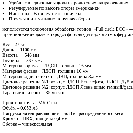
• Удобные выдвижные ящики на роликовых направляющих
• Регулируемые по высоте опоры-американки
• Ниша под ТВ ничем не ограничена
• Простая и интуитивно понятная сборка
используется технология обработки торцов «Full circle ECO»
проникновение даже микродоз формальдегидов в атмосферу ж
Вес – 27 кг
Длина – 1100 мм
Высота — 546 мм
Глубина — 397 мм.
Материал корпуса – ЛДСП, толщина 16 мм.
Материал фасада – ЛДСП, толщина 16 мм
Материал задней стенки – ДВП, толщина 3,2 мм
Цветовое решение №1: корпус ЛДСП Венге/фасад ЛДСП Дуб 
Цветовое решение №2: корпус ЛДСП Ясень шимо темный/фас
Гарантийный срок – 36 месяцев
Производитель – МК Стиль
Объём – 0,053 м3
Нагрузка на направляющие – до 8 кг распределенного веса
Кромка – ПВХ, толщина 0,4 мм
Сборка – универсальная