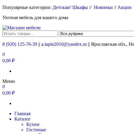
Перейти
Популярные категории:
Детская
//
Шкафы
//
Новинки
//
Акции
к
Уютная мебель для вашего дома
содержимому
Магазин мебели
Мебель для вашего дома
8 (920) 125-76-39
||
a.lapin2010@yandex.ru
|| Ярославская обл., Н
0
0,00 ₽
Меню
0
0,00 ₽
Главная
Каталог
Кухни
Гостиные