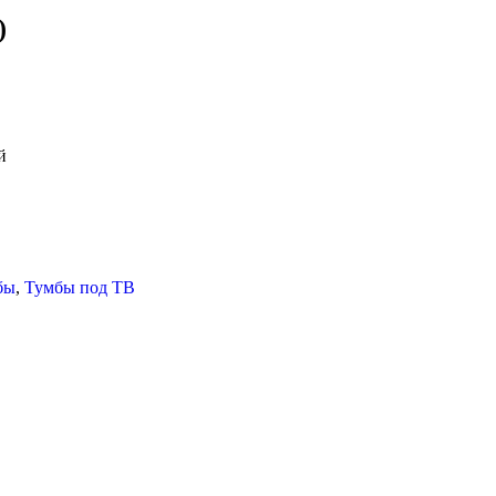
)
й
бы
,
Тумбы под ТВ