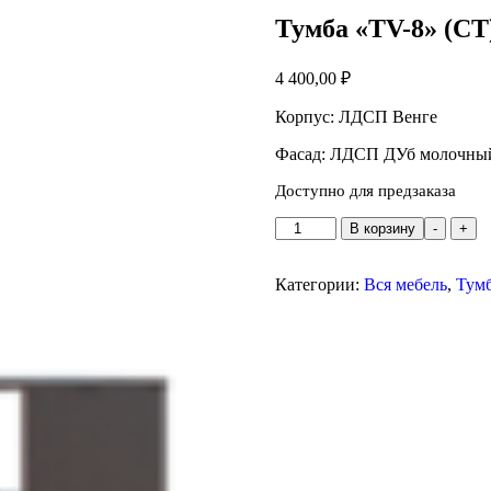
Тумба «TV-8» (СТ
4 400,00
₽
Корпус: ЛДСП Венге
Фасад: ЛДСП ДУб молочны
Доступно для предзаказа
Количество
В корзину
-
+
товара
Тумба
"TV-
Категории:
Вся мебель
,
Тум
8"
(СТ)