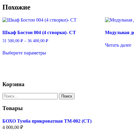
Похожие
Шкаф Бостон 004 (4 створки)- СТ
Модульная д
Диапазон
31 500,00
₽
–
36 400,00
₽
цен:
Читать далее
Этот
31
Выберите параметры
товар
500,00 ₽
имеет
–
несколько
36
вариаций.
400,00 ₽
Опции
можно
Корзина
выбрать
на
Найти:
странице
товара.
Товары
БОХО Тумба прикроватная ТМ-002 (СТ)
4 000,00
₽