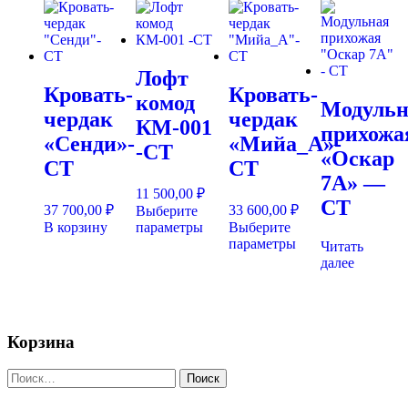
Лофт
Кровать-
Кровать-
комод
Модульн
чердак
чердак
КМ-001
прихожа
«Сенди»-
«Мийа_А»-
-СТ
«Оскар
СТ
СТ
7А» —
11 500,00
₽
СТ
37 700,00
₽
33 600,00
₽
Выберите
Этот
В корзину
параметры
Выберите
товар
Этот
параметры
Читать
имеет
товар
далее
несколько
имеет
вариаций.
несколько
Опции
вариаций.
можно
Опции
Корзина
выбрать
можно
на
выбрать
странице
на
Найти:
товара.
странице
товара.