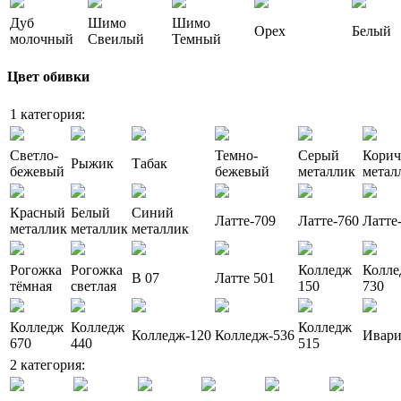
Дуб
Шимо
Шимо
Орех
Белый
молочный
Свеилый
Темный
Цвет обивки
1 категория:
Светло-
Темно-
Серый
Кори
Рыжик
Табак
бежевый
бежевый
металлик
метал
Красный
Белый
Синий
Латте-709
Латте-760
Латте
металлик
металлик
металлик
Рогожка
Рогожка
Колледж
Колле
В 07
Латте 501
тёмная
светлая
150
730
Колледж
Колледж
Колледж
Колледж-120
Колледж-536
Ивар
670
440
515
2 категория: