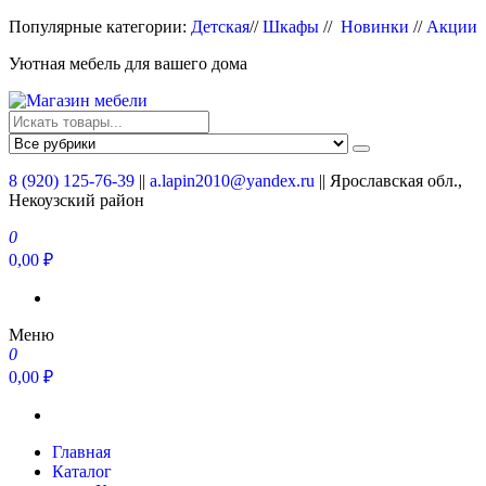
Перейти
Популярные категории:
Детская
//
Шкафы
//
Новинки
//
Акции
к
Уютная мебель для вашего дома
содержимому
Магазин мебели
Мебель для вашего дома
8 (920) 125-76-39
||
a.lapin2010@yandex.ru
|| Ярославская обл.,
Некоузский район
0
0,00 ₽
Меню
0
0,00 ₽
Главная
Каталог