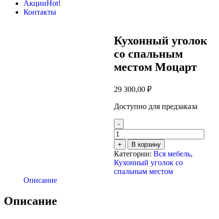
Акции
Hot!
Контакты
Кухонный уголок
со спальным
местом Моцарт
29 300,00
₽
Доступно для предзаказа
-
Количество
товара
+
В корзину
Кухонный
Категории:
Вся мебель
,
уголок
Кухонный уголок со
со
спальным местом
спальным
Описание
местом
Моцарт
Описание